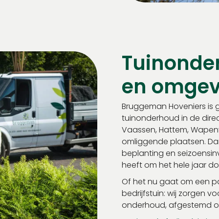
Tuinonde
en omgev
Bruggeman Hoveniers is g
tuinonderhoud in de direct
Vaassen, Hattem, Wapenve
omliggende plaatsen. Dan
beplanting en seizoensin
heeft om het hele jaar doo
Of het nu gaat om een pa
bedrijfstuin: wij zorgen v
onderhoud, afgestemd o