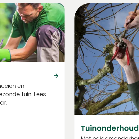
noeien en
zonde tuin. Lees
ar.
Tuinonderhoud 
Met najaarsonderhoud