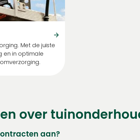
rging. Met de juiste
ig en in optimale
oomverzorging.
gen over tuinonderhou
contracten aan?