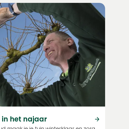
in het najaar
 maak je je tuin winterklaar en zorg