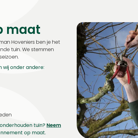
p maat
n Hoveniers ben je het
zonde tuin. We stemmen
seizoen.
wij onder andere:
eden
t onderhouden tuin?
Neem
onnement op maat.