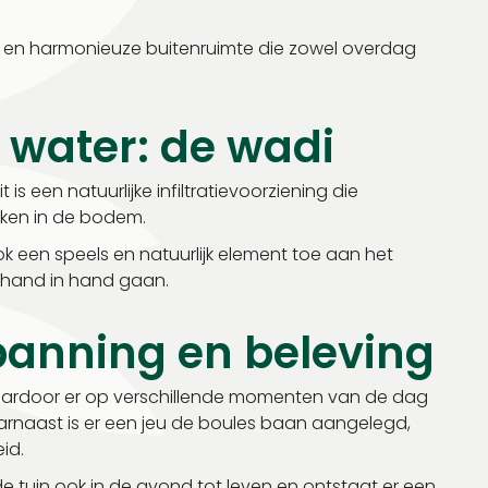
 en harmonieuze buitenruimte die zowel overdag
water: de wadi
 is een natuurlijke infiltratievoorziening die
kken in de bodem.
 een speels en natuurlijk element toe aan het
k hand in hand gaan.
panning en beleving
 waardoor er op verschillende momenten van de dag
naast is er een jeu de boules baan aangelegd,
id.
e tuin ook in de avond tot leven en ontstaat er een