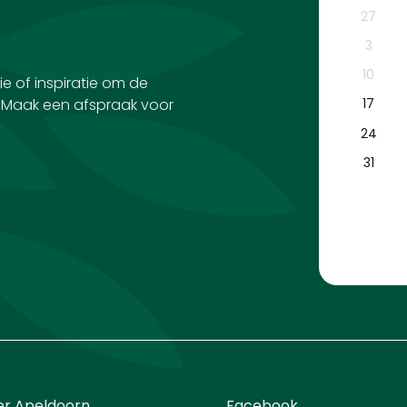
27
3
10
ie of inspiratie om de
? Maak een afspraak voor
17
24
31
er Apeldoorn
Facebook